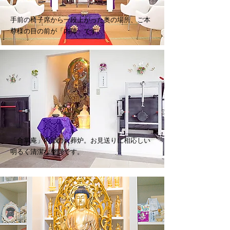
手前の椅子席から一段上がった奥の場所、ご本
尊様の目の前が「内陣」です。
「合掌庵」内部の火葬炉。お見送りに相応しい
明るく清潔な空間です。