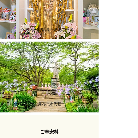
仏殿内の納骨壇「愛児の部屋」
境内の永代墓
ご奉安料