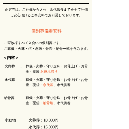
正雲寺は、ご葬儀から火葬、永代供養までを全て完備
し安心頂けるご奉安料でお引受しております。
個別葬儀奉安料
ご家族様すべて立会いの個別葬です。
ご葬儀・火葬・棺・念珠・骨壺・納骨一式を含みます。
＜内容＞
火葬葬 …
葬儀・火葬・守り念珠・お骨上げ・お骨
壷・覆袋,
お連れ帰り
永代葬 …
葬儀・火葬・守り念珠・お骨上げ・お骨
壷・覆袋・
永代墓
、永代供養
納骨葬 …
葬儀・火葬・守り念珠・お骨上げ・お骨
壷・覆袋・
納骨壇
、永代供養
小動物
火葬葬：10,000円
永代葬：15,000円