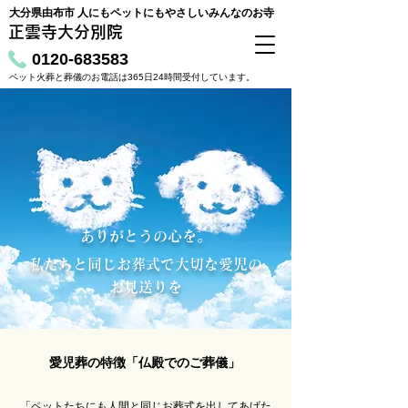
大分県由布市 人にもペットにもやさしいみんなのお寺
正雲寺大分別院
0120-683583
ペット火葬と葬儀のお電話は365日24時間受付しています。
ありがとうの心を。
私たちと同じお葬式で大切な愛児の
お見送りを
愛児葬の特徴「仏殿でのご葬儀」
「ペットたちにも人間と同じお葬式を出してあげた