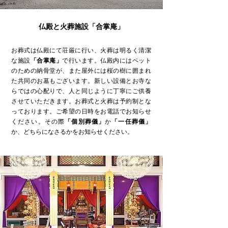
仏殿と火葬施設「合掌庵」
お葬式は仏殿にて荘厳に行い、火葬は明るく清潔
な施設
「合掌庵」
で行います。仏殿内にはペット
のための納骨堂が、また屋外には桜の樹に囲まれ
た共同のお墓もございます。新しい設備とお寺な
らではの心配りで、人と同じように丁寧にご供養
させていただきます。お葬式と火葬は予約制とな
っております。ご希望の日時をお電話でお知らせ
ください。その際
「個別葬儀」
か
「一任葬儀」
か、どちらになさるかをお知らせください。